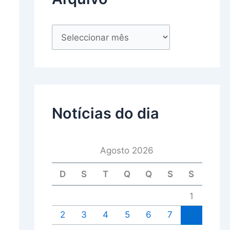
Notícias do dia
Agosto 2026
D
S
T
Q
Q
S
S
1
2
3
4
5
6
7
8