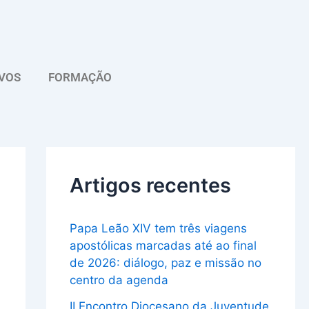
A
r
q
VOS
FORMAÇÃO
u
i
v
o
Artigos recentes
Papa Leão XIV tem três viagens
apostólicas marcadas até ao final
de 2026: diálogo, paz e missão no
centro da agenda
II Encontro Diocesano da Juventude