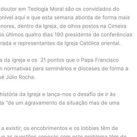
a, doutor em Teologia Moral são os convidados do
ponível aqui e que esta semana aborda de forma mais
ores, dentro da Igreja, de olhos postos na Cimeira
s últimos quatro dias 190 presidente de conferências
grada e representantes da Igreja Católica oriental.
a da igreja e os 21 pontos que o Papa Francisco
m normativas para seminários e dioceses de forma a
sé Júlio Rocha.
stória da Igreja e lança-nos o desafio de ir às
ata “de um agravamento da situação mas de uma
 a existir; os encobrimentos e os lobbies têm de
 que as questões conexas com este problema têm de