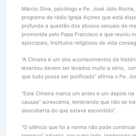
Márcio Silva, psicólogo e Pe. José Júlio Roch
programa de rádio Igreja Açores que está dis
profunda a questão dos abusos sexuais de men
promovida pelo Papa Francisco e que reuniu no
episcopais, Institutos religiosos de vida consa
“A Cimeira é um dos acontecimentos da históri
levantou devem ser levados muito a sério, co
que tudo possa ser purificado” afirma o Pe. Jo
“Esta Cimeira marca um antes e um depois na hi
causas” acrescenta, lembrando que não se tr
descoberta do que estava escondido”.
“O silêncio que foi a norma não pode continuar
terminar” adianta, por outro lado, lembrando