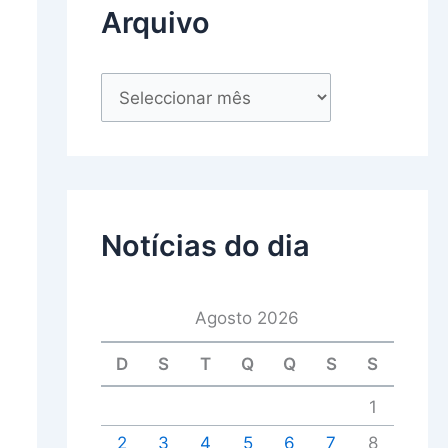
Arquivo
Notícias do dia
Agosto 2026
D
S
T
Q
Q
S
S
1
2
3
4
5
6
7
8