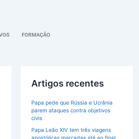
A
r
q
VOS
FORMAÇÃO
u
i
v
o
Artigos recentes
Papa pede que Rússia e Ucrânia
parem ataques contra objetivos
civis
Papa Leão XIV tem três viagens
apostólicas marcadas até ao final