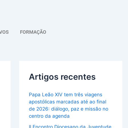
A
r
q
VOS
FORMAÇÃO
u
i
v
o
Artigos recentes
Papa Leão XIV tem três viagens
apostólicas marcadas até ao final
de 2026: diálogo, paz e missão no
centro da agenda
II Encontro Diocesano da Juventude