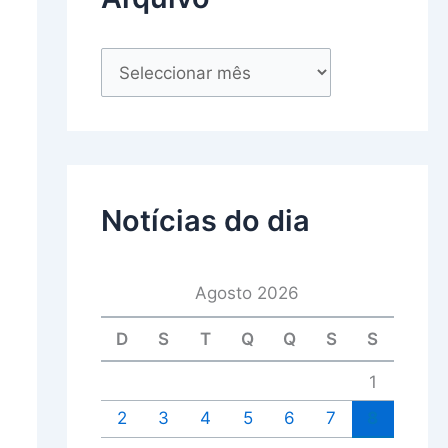
Notícias do dia
Agosto 2026
D
S
T
Q
Q
S
S
1
2
3
4
5
6
7
8