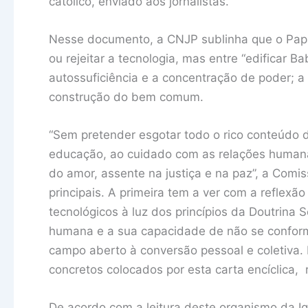
católico, enviado aos jornalistas.
Nesse documento, a CNJP sublinha que o Papa
ou rejeitar a tecnologia, mas entre “edificar Ba
autossuficiência e a concentração de poder; a
construção do bem comum.
“Sem pretender esgotar todo o rico conteúdo d
educação, ao cuidado com as relações humana
do amor, assente na justiça e na paz”, a Comis
principais. A primeira tem a ver com a reflexã
tecnológicos à luz dos princípios da Doutrina 
humana e a sua capacidade de não se conform
campo aberto à conversão pessoal e coletiva. 
concretos colocados por esta carta encíclica,
De acordo com a leitura deste organismo da Igr