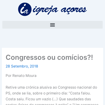
Skip
A
to
r
content
q
u
i
v
o
Congressos ou comícios?!
28 Setembro, 2018
Por Renato Moura
Retive uma crónica alusiva ao Congresso nacional do
PS, onde se lia, sobre o primeiro dia: “Costa falou.
Costa saiu. Ficou um vazio (…) Que saudades das
sextas-feiras de congressos à noite” e “Um congresso