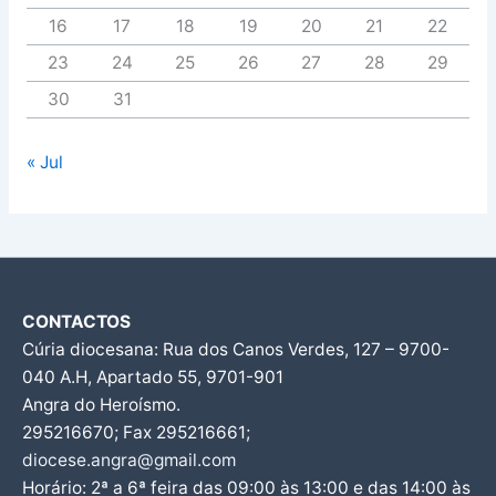
16
17
18
19
20
21
22
23
24
25
26
27
28
29
30
31
« Jul
CONTACTOS
Cúria diocesana: Rua dos Canos Verdes, 127 – 9700-
040 A.H, Apartado 55, 9701-901
Angra do Heroísmo.
295216670; Fax 295216661;
diocese.angra@gmail.com
Horário: 2ª a 6ª feira das 09:00 às 13:00 e das 14:00 às