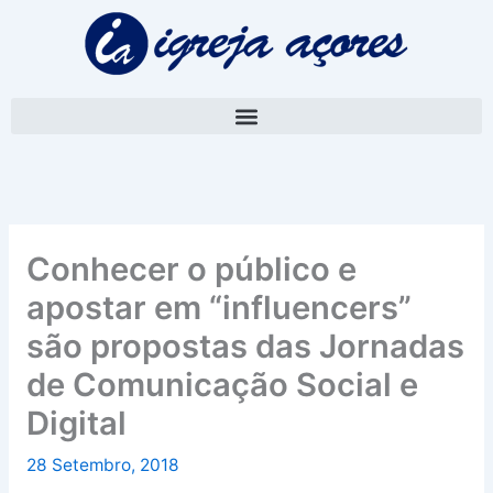
Skip
A
to
r
content
q
u
i
v
o
Conhecer o público e
apostar em “influencers”
são propostas das Jornadas
de Comunicação Social e
Digital
28 Setembro, 2018