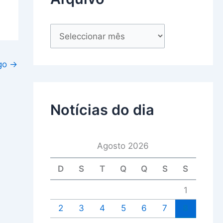
igo
→
Notícias do dia
Agosto 2026
D
S
T
Q
Q
S
S
1
2
3
4
5
6
7
8