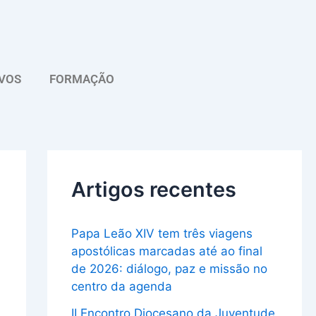
A
r
q
VOS
FORMAÇÃO
u
i
v
o
Artigos recentes
Papa Leão XIV tem três viagens
apostólicas marcadas até ao final
de 2026: diálogo, paz e missão no
centro da agenda
II Encontro Diocesano da Juventude