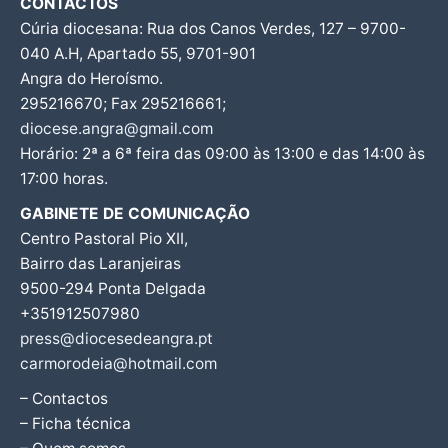
CONTACTOS
Cúria diocesana: Rua dos Canos Verdes, 127 – 9700-
040 A.H, Apartado 55, 9701-901
Angra do Heroísmo.
295216670; Fax 295216661;
diocese.angra@gmail.com
Horário: 2ª a 6ª feira das 09:00 às 13:00 e das 14:00 às
17:00 horas.
GABINETE DE COMUNICAÇÃO
Centro Pastoral Pio XII,
Bairro das Laranjeiras
9500-294 Ponta Delgada
+351912507980
press@diocesedeangra.pt
carmorodeia@hotmail.com
– Contactos
– Ficha técnica