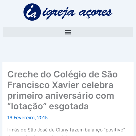
Skip
A
to
r
content
q
u
i
v
o
Creche do Colégio de São
Francisco Xavier celebra
primeiro aniversário com
“lotação” esgotada
16 Fevereiro, 2015
Irmãs de São José de Cluny fazem balanço “positivo”