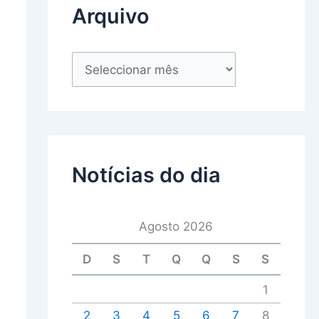
Arquivo
Notícias do dia
Agosto 2026
D
S
T
Q
Q
S
S
1
2
3
4
5
6
7
8