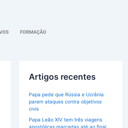
A
r
q
VOS
FORMAÇÃO
u
i
v
o
Artigos recentes
Papa pede que Rússia e Ucrânia
parem ataques contra objetivos
civis
Papa Leão XIV tem três viagens
apostólicas marcadas até ao final