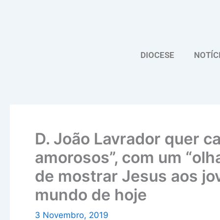
Skip
to
content
DIOCESE
NOTÍC
D. João Lavrador quer c
amorosos”, com um “olha
de mostrar Jesus aos jo
mundo de hoje
3 Novembro, 2019