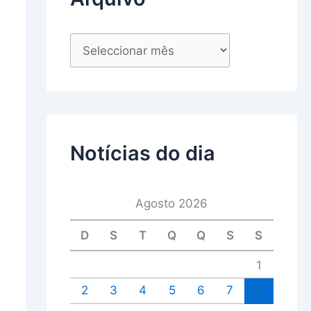
Notícias do dia
Agosto 2026
D
S
T
Q
Q
S
S
1
2
3
4
5
6
7
8