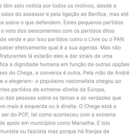
 têm sido notícia por todos os motivos, desde a
 saias do assessor e pela ligação ao Benfica, mas até
eta sobre o que defendem. Estes pequenos partidos
 voto dos descontentes com os partidos ditos
de verde e por isso partidos como o Livre ou o PAN
eber efetivamente qual é a sua agenda. Mas não
raturantes lá estarão eles a dar sinais de uma
ifica a dignidade humana em função de outras opções
aso do Chega, a conversa é outra. Pela mão de André
ue o elegeram- o populismo nacionalista chegou ao
tes partidos de extrema-direita da Europa,
ção das pessoas sobre os temas e as verdades que
m mais à esquerda ou à direita. O Chega está a
m ser do PCP, tal como aconteceu com a extrema
 de apoio em municípios como Marselha. E isto
munista ou fascista mas porque há franjas de