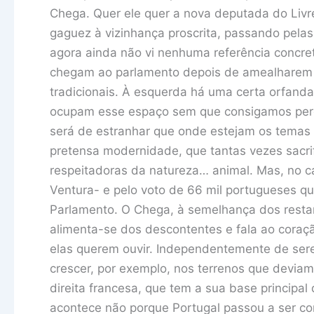
Chega. Quer ele quer a nova deputada do Livre
gaguez à vizinhança proscrita, passando pelas
agora ainda não vi nenhuma referência concr
chegam ao parlamento depois de amealharem o
tradicionais. À esquerda há uma certa orfanda
ocupam esse espaço sem que consigamos perc
será de estranhar que onde estejam os temas f
pretensa modernidade, que tantas vezes sacr
respeitadoras da natureza… animal. Mas, no c
Ventura- e pelo voto de 66 mil portugueses q
Parlamento. O Chega, à semelhança dos restan
alimenta-se dos descontentes e fala ao cora
elas querem ouvir. Independentemente de sere
crescer, por exemplo, nos terrenos que devia
direita francesa, que tem a sua base principal
acontece não porque Portugal passou a ser co