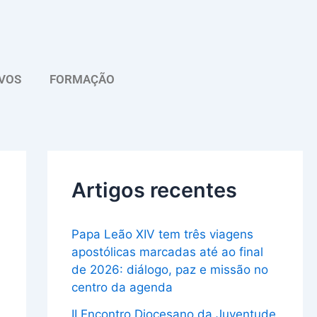
A
r
q
VOS
FORMAÇÃO
u
i
v
o
Artigos recentes
Papa Leão XIV tem três viagens
apostólicas marcadas até ao final
de 2026: diálogo, paz e missão no
centro da agenda
II Encontro Diocesano da Juventude