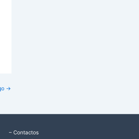
igo
→
– Contactos