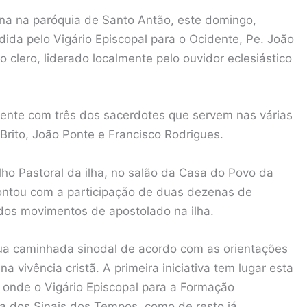
sana na paróquia de Santo Antão, este domingo,
dida pelo Vigário Episcopal para o Ocidente, Pe. João
clero, liderado localmente pelo ouvidor eclesiástico
mente com três dos sacerdotes que servem nas várias
rito, João Ponte e Francisco Rodrigues.
lho Pastoral da ilha, no salão da Casa do Povo da
 contou com a participação de duas dezenas de
 dos movimentos de apostolado na ilha.
ua caminhada sinodal de acordo com as orientações
 vivência cristã. A primeira iniciativa tem lugar esta
 onde o Vigário Episcopal para a Formação
a dos Sinais dos Tempos, como de resto já