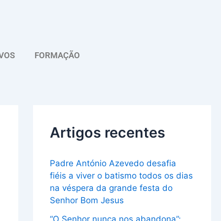
A
r
q
VOS
FORMAÇÃO
u
i
v
o
Artigos recentes
Padre António Azevedo desafia
fiéis a viver o batismo todos os dias
na véspera da grande festa do
Senhor Bom Jesus
“O Senhor nunca nos abandona”: