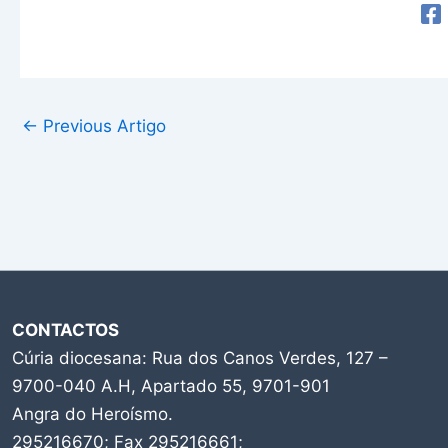
←
Previous Artigo
CONTACTOS
Cúria diocesana: Rua dos Canos Verdes, 127 –
9700-040 A.H, Apartado 55, 9701-901
Angra do Heroísmo.
295216670; Fax 295216661;