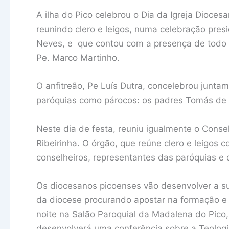
A ilha do Pico celebrou o Dia da Igreja Dioce
reunindo clero e leigos, numa celebração presi
Neves, e que contou com a presença de todo o 
Pe. Marco Martinho.
O anfitreão, Pe Luís Dutra, concelebrou junta
paróquias como párocos: os padres Tomás de B
Neste dia de festa, reuniu igualmente o Conse
Ribeirinha. O órgão, que reúne clero e leigos
conselheiros, representantes das paróquias e
Os diocesanos picoenses vão desenvolver a s
da diocese procurando apostar na formação e na
noite na Salão Paroquial da Madalena do Pico,
desenvolverá uma conferência sobre a Teologi