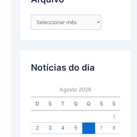
Notícias do dia
Agosto 2026
D
S
T
Q
Q
S
S
1
2
3
4
5
6
7
8