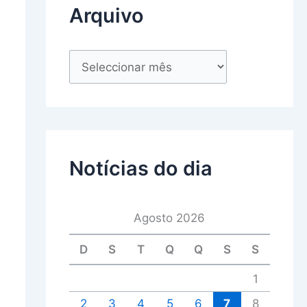
Arquivo
Notícias do dia
Agosto 2026
D
S
T
Q
Q
S
S
1
2
3
4
5
6
7
8