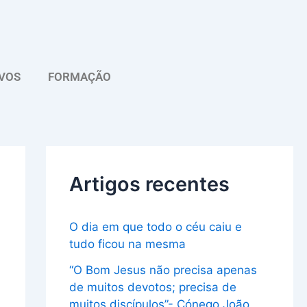
A
r
q
VOS
FORMAÇÃO
u
i
v
o
Artigos recentes
O dia em que todo o céu caiu e
tudo ficou na mesma
“O Bom Jesus não precisa apenas
de muitos devotos; precisa de
muitos discípulos”- Cónego João