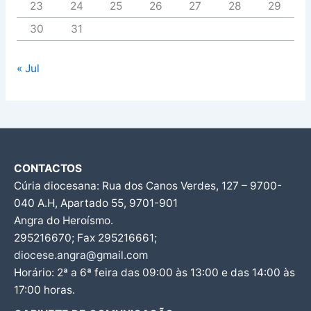
23
24
25
26
27
28
29
30
31
« Jul
CONTACTOS
Cúria diocesana: Rua dos Canos Verdes, 127 – 9700-
040 A.H, Apartado 55, 9701-901
Angra do Heroísmo.
295216670; Fax 295216661;
diocese.angra@gmail.com
Horário: 2ª a 6ª feira das 09:00 às 13:00 e das 14:00 às
17:00 horas.