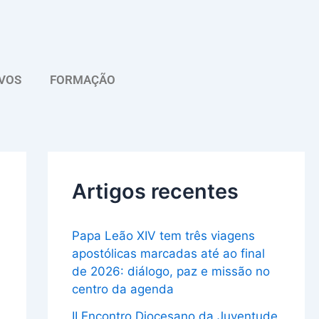
A
r
q
VOS
FORMAÇÃO
u
i
v
o
Artigos recentes
Papa Leão XIV tem três viagens
apostólicas marcadas até ao final
de 2026: diálogo, paz e missão no
centro da agenda
II Encontro Diocesano da Juventude