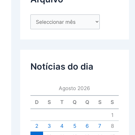
Notícias do dia
Agosto 2026
D
S
T
Q
Q
S
S
1
2
3
4
5
6
7
8