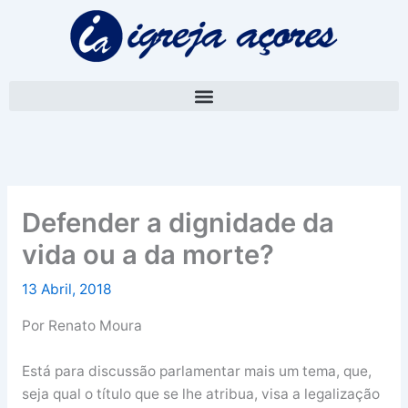
Skip
A
to
r
content
q
u
i
v
o
Defender a dignidade da
vida ou a da morte?
13 Abril, 2018
Por Renato Moura
Está para discussão parlamentar mais um tema, que,
seja qual o título que se lhe atribua, visa a legalização