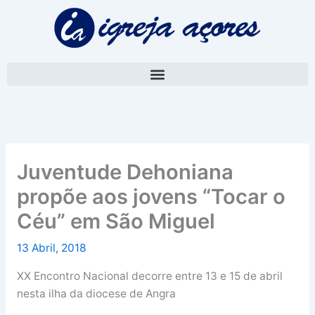
Skip
A
to
r
content
q
u
i
v
o
Juventude Dehoniana
propõe aos jovens “Tocar o
Céu” em São Miguel
13 Abril, 2018
XX Encontro Nacional decorre entre 13 e 15 de abril
nesta ilha da diocese de Angra