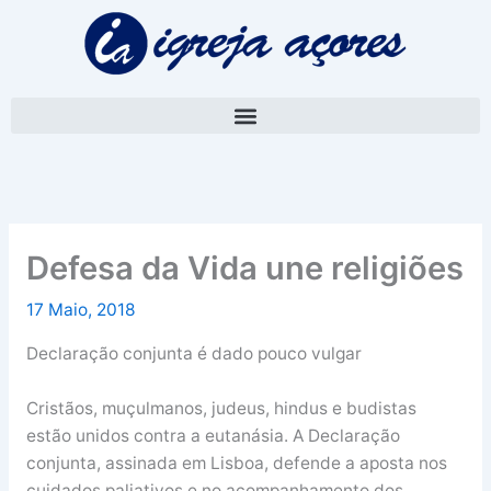
Skip
A
to
r
content
q
u
i
v
o
Defesa da Vida une religiões
17 Maio, 2018
Declaração conjunta é dado pouco vulgar
Cristãos, muçulmanos, judeus, hindus e budistas
estão unidos contra a eutanásia. A Declaração
conjunta, assinada em Lisboa, defende a aposta nos
cuidados paliativos e no acompanhamento dos