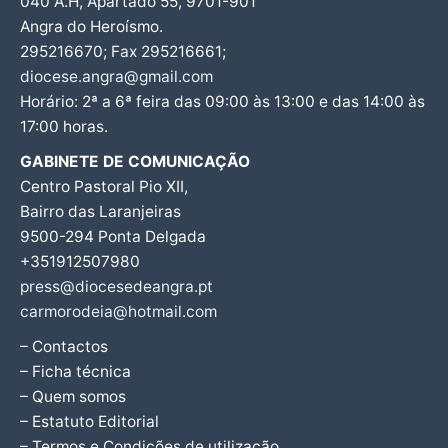
040 A.H, Apartado 55, 9701-901
Angra do Heroísmo.
295216670; Fax 295216661;
diocese.angra@gmail.com
Horário: 2ª a 6ª feira das 09:00 às 13:00 e das 14:00 às
17:00 horas.
GABINETE DE COMUNICAÇÃO
Centro Pastoral Pio XII,
Bairro das Laranjeiras
9500-294 Ponta Delgada
+351912507980
press@diocesedeangra.pt
carmorodeia@hotmail.com
– Contactos
– Ficha técnica
– Quem somos
– Estatuto Editorial
– Termos e Condições de utilização