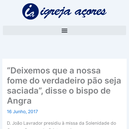
Skip
A
to
r
content
q
u
i
v
o
“Deixemos que a nossa
fome do verdadeiro pão seja
saciada”, disse o bispo de
Angra
16 Junho, 2017
D. João Lavrador presidiu à missa da Solenidade do