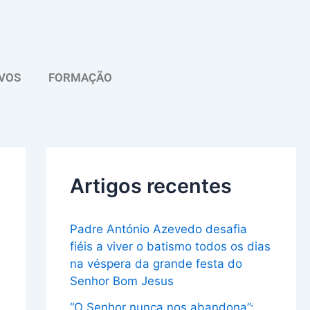
A
r
q
VOS
FORMAÇÃO
u
i
v
o
Artigos recentes
Padre António Azevedo desafia
fiéis a viver o batismo todos os dias
na véspera da grande festa do
Senhor Bom Jesus
“O Senhor nunca nos abandona”: