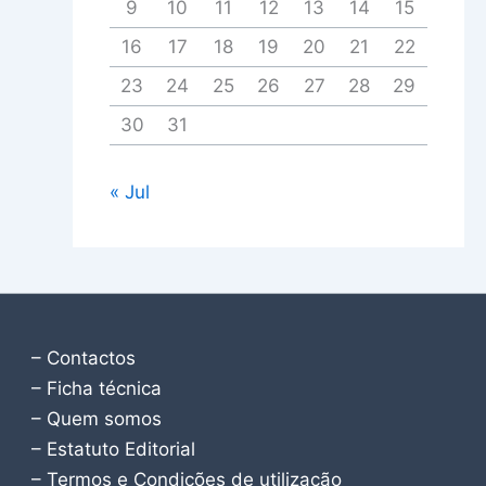
9
10
11
12
13
14
15
16
17
18
19
20
21
22
23
24
25
26
27
28
29
30
31
« Jul
– Contactos
– Ficha técnica
– Quem somos
– Estatuto Editorial
– Termos e Condições de utilização