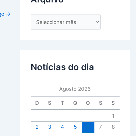
igo
→
Notícias do dia
Agosto 2026
D
S
T
Q
Q
S
S
1
2
3
4
5
6
7
8