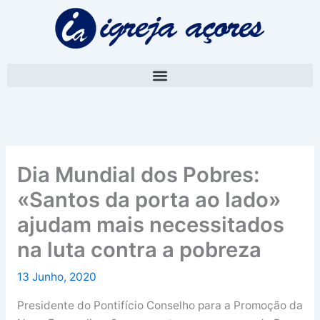
Skip
A
to
r
content
q
u
i
v
o
Dia Mundial dos Pobres:
«Santos da porta ao lado»
ajudam mais necessitados
na luta contra a pobreza
13 Junho, 2020
Presidente do Pontifício Conselho para a Promoção da