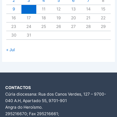
2
3
4
5
6
7
8
9
10
11
12
13
14
15
16
17
18
19
20
21
22
23
24
25
26
27
28
29
30
31
« Jul
CONTACTOS
Cúria diocesana: Rua dos Canos Verdes, 127 – 9700-
040 A.H, Apartado 55, 9701-901
Angra do Heroísmo.
295216670; Fax 295216661;