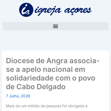
Skip
A
to
r
content
q
u
i
v
o
Diocese de Angra associa-
se a apelo nacional em
solidariedade com o povo
de Cabo Delgado
7 Julho, 2026
Mais de um milhão de pessoas foi obrigada a