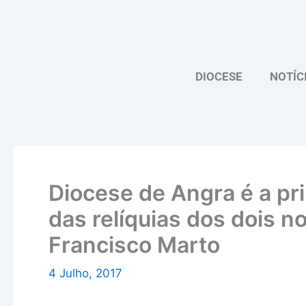
Skip
to
content
DIOCESE
NOTÍC
Diocese de Angra é a pr
das relíquias dos dois n
Francisco Marto
4 Julho, 2017