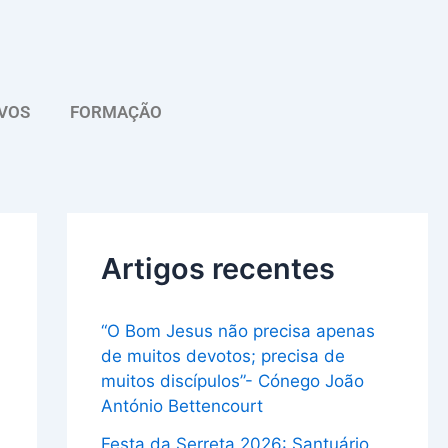
A
r
q
VOS
FORMAÇÃO
u
i
v
o
Artigos recentes
“O Bom Jesus não precisa apenas
de muitos devotos; precisa de
muitos discípulos”- Cónego João
António Bettencourt
Festa da Serreta 2026: Santuário