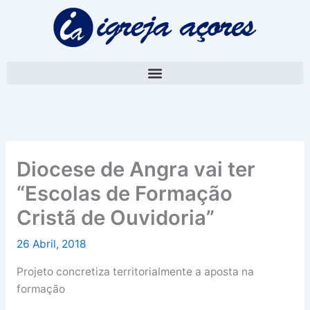
Skip
A
to
r
content
q
u
i
v
o
Diocese de Angra vai ter
“Escolas de Formação
Cristã de Ouvidoria”
26 Abril, 2018
Projeto concretiza territorialmente a aposta na
formação