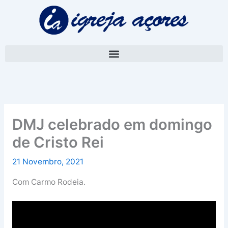
Skip
A
to
r
content
q
u
i
v
o
DMJ celebrado em domingo
de Cristo Rei
21 Novembro, 2021
Com Carmo Rodeia.