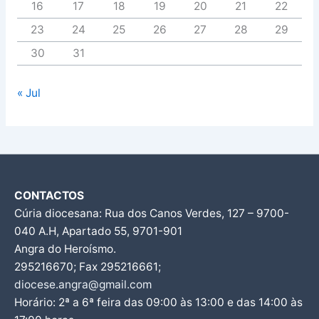
16
17
18
19
20
21
22
23
24
25
26
27
28
29
30
31
« Jul
CONTACTOS
Cúria diocesana: Rua dos Canos Verdes, 127 – 9700-
040 A.H, Apartado 55, 9701-901
Angra do Heroísmo.
295216670; Fax 295216661;
diocese.angra@gmail.com
Horário: 2ª a 6ª feira das 09:00 às 13:00 e das 14:00 às