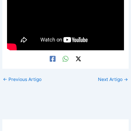
←
Previous Artigo
Next Artigo
→