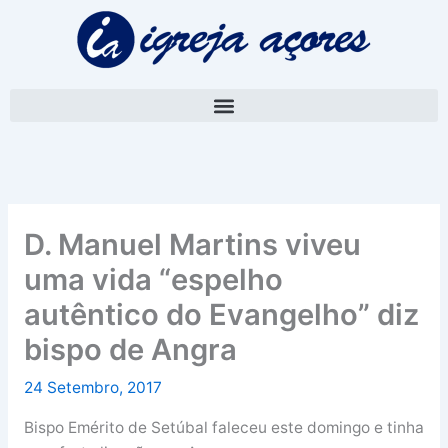
Skip
A
to
r
content
q
u
i
v
o
D. Manuel Martins viveu
uma vida “espelho
autêntico do Evangelho” diz
bispo de Angra
24 Setembro, 2017
Bispo Emérito de Setúbal faleceu este domingo e tinha