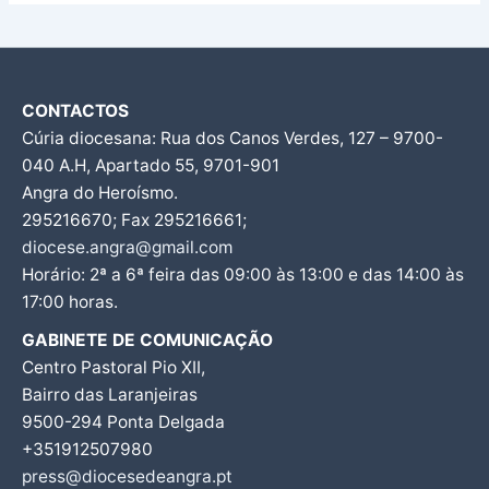
CONTACTOS
Cúria diocesana: Rua dos Canos Verdes, 127 – 9700-
040 A.H, Apartado 55, 9701-901
Angra do Heroísmo.
295216670; Fax 295216661;
diocese.angra@gmail.com
Horário: 2ª a 6ª feira das 09:00 às 13:00 e das 14:00 às
17:00 horas.
GABINETE DE COMUNICAÇÃO
Centro Pastoral Pio XII,
Bairro das Laranjeiras
9500-294 Ponta Delgada
+351912507980
press@diocesedeangra.pt