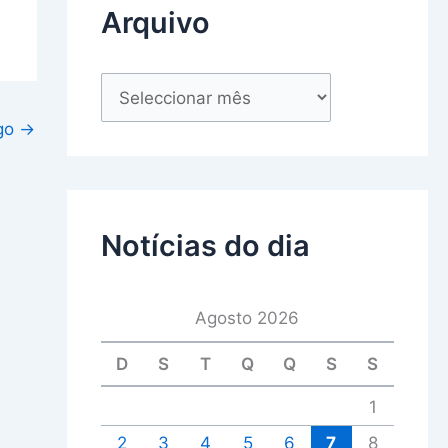
Arquivo
igo
→
Notícias do dia
Agosto 2026
D
S
T
Q
Q
S
S
1
2
3
4
5
6
7
8