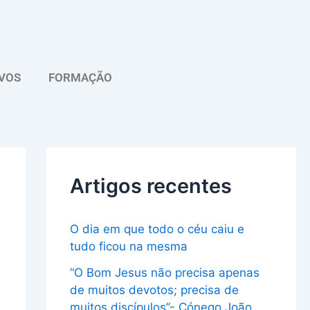
A
r
q
VOS
FORMAÇÃO
u
i
v
o
Artigos recentes
O dia em que todo o céu caiu e
tudo ficou na mesma
“O Bom Jesus não precisa apenas
de muitos devotos; precisa de
muitos discípulos”- Cónego João