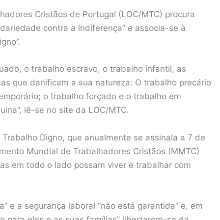
lhadores Cristãos de Portugal (LOC/MTC) procura
idariedade contra a indiferença” e associa-se à
igno”.
ado, o trabalho escravo, o trabalho infantil, as
as que danificam a sua natureza: O trabalho precário
temporário; o trabalho forçado e o trabalho em
uina”, lê-se no site da LOC/MTC.
rabalho Digno, que anualmente se assinala a 7 de
imento Mundial de Trabalhadores Cristãos (MMTC)
oas em todo o lado possam viver e trabalhar com
rta” e a segurança laboral “não está garantida” e, em
para eles e as suas famílias” libertarem-se da