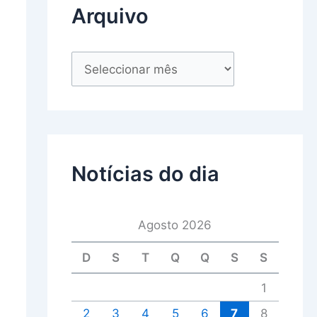
Arquivo
Notícias do dia
Agosto 2026
D
S
T
Q
Q
S
S
1
2
3
4
5
6
7
8