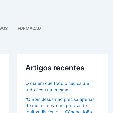
A
r
q
VOS
FORMAÇÃO
u
i
v
o
Artigos recentes
O dia em que todo o céu caiu e
tudo ficou na mesma
“O Bom Jesus não precisa apenas
de muitos devotos; precisa de
muitos discípulos”- Cónego João