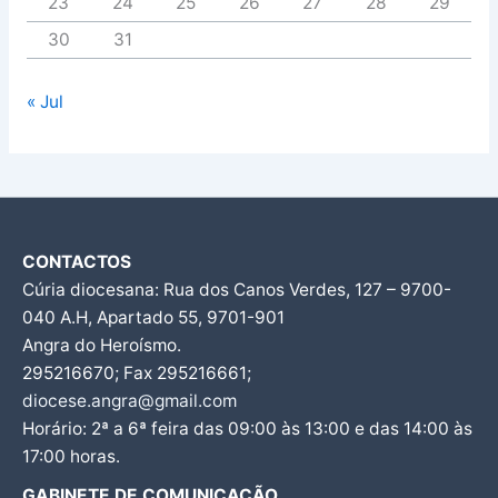
23
24
25
26
27
28
29
30
31
« Jul
CONTACTOS
Cúria diocesana: Rua dos Canos Verdes, 127 – 9700-
040 A.H, Apartado 55, 9701-901
Angra do Heroísmo.
295216670; Fax 295216661;
diocese.angra@gmail.com
Horário: 2ª a 6ª feira das 09:00 às 13:00 e das 14:00 às
17:00 horas.
GABINETE DE COMUNICAÇÃO