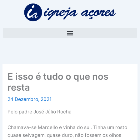
Skip
A
to
r
content
q
u
i
v
o
E isso é tudo o que nos
resta
24 Dezembro, 2021
Pelo padre José Júlio Rocha
Chamava-se Marcello e vinha do sul. Tinha um rosto
quase selvagem, quase duro, não fossem os olhos