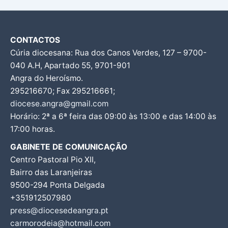
CONTACTOS
Cúria diocesana: Rua dos Canos Verdes, 127 – 9700-
040 A.H, Apartado 55, 9701-901
Angra do Heroísmo.
295216670; Fax 295216661;
diocese.angra@gmail.com
Horário: 2ª a 6ª feira das 09:00 às 13:00 e das 14:00 às
17:00 horas.
GABINETE DE COMUNICAÇÃO
Centro Pastoral Pio XII,
Bairro das Laranjeiras
9500-294 Ponta Delgada
+351912507980
press@diocesedeangra.pt
carmorodeia@hotmail.com