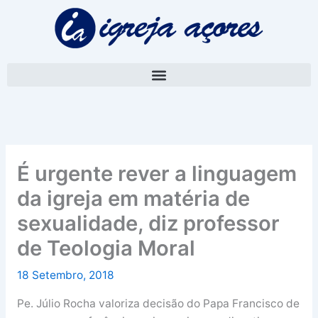
Skip
A
to
r
content
q
u
i
v
o
É urgente rever a linguagem
da igreja em matéria de
sexualidade, diz professor
de Teologia Moral
18 Setembro, 2018
Pe. Júlio Rocha valoriza decisão do Papa Francisco de