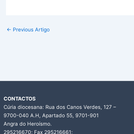
←
Previous Artigo
CONTACTOS
Cúria diocesana: Rua dos Canos Verdes, 127 –
9700-040 A.H, Apartado 55, 9701-901
Angra do Heroísmo.
295216670; Fax 295216661;