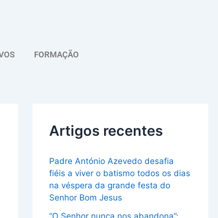
A
r
q
VOS
FORMAÇÃO
u
i
v
o
Artigos recentes
Padre António Azevedo desafia
fiéis a viver o batismo todos os dias
na véspera da grande festa do
Senhor Bom Jesus
“O Senhor nunca nos abandona”: