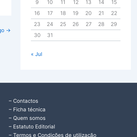
9
10
11
12
13
14
15
16
17
18
19
20
21
22
23
24
25
26
27
28
29
igo
→
30
31
« Jul
– Contactos
– Ficha técnica
– Quem somos
– Estatuto Editorial
– Termos e Condições de utilização