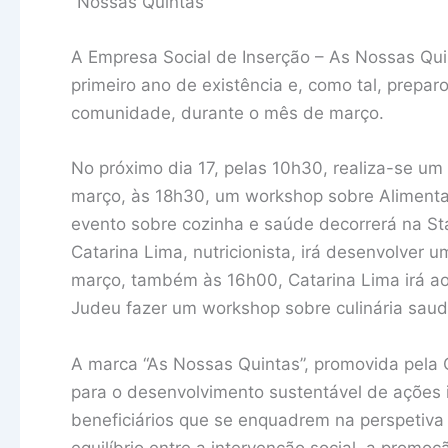
“Nossas Quintas”
A Empresa Social de Inserção – As Nossas Quint
primeiro ano de existência e, como tal, prepa
comunidade, durante o mês de março.
No próximo dia 17, pelas 10h30, realiza-se u
março, às 18h30, um workshop sobre Alimentaç
evento sobre cozinha e saúde decorrerá na St
Catarina Lima, nutricionista, irá desenvolver 
março, também às 16h00, Catarina Lima irá a
Judeu fazer um workshop sobre culinária saud
A marca “As Nossas Quintas”, promovida pela C
para o desenvolvimento sustentável de ações i
beneficiários que se enquadrem na perspetiva d
equilíbrio entre a intervenção social, a promo