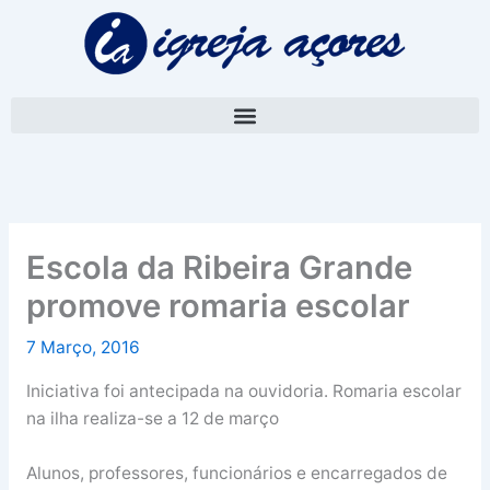
Skip
A
to
r
content
q
u
i
v
o
Escola da Ribeira Grande
promove romaria escolar
7 Março, 2016
Iniciativa foi antecipada na ouvidoria. Romaria escolar
na ilha realiza-se a 12 de março
Alunos, professores, funcionários e encarregados de