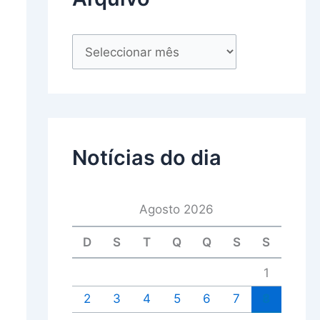
Notícias do dia
Agosto 2026
D
S
T
Q
Q
S
S
1
2
3
4
5
6
7
8