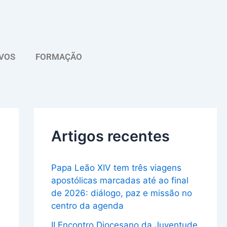
A
r
q
VOS
FORMAÇÃO
u
i
v
o
Artigos recentes
Papa Leão XIV tem três viagens
apostólicas marcadas até ao final
de 2026: diálogo, paz e missão no
centro da agenda
II Encontro Diocesano da Juventude