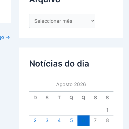
igo
→
Notícias do dia
Agosto 2026
D
S
T
Q
Q
S
S
1
2
3
4
5
6
7
8