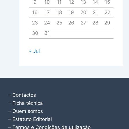
9
10
11
12
13
14
15
16
17
18
19
20
21
22
23
24
25
26
27
28
29
30
31
« Jul
– Contactos
– Ficha técnica
– Quem somos
– Estatuto Editorial
– Termos e Condições de utilização