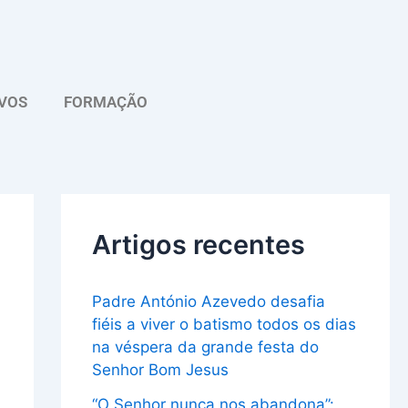
A
r
q
VOS
FORMAÇÃO
u
i
v
o
Artigos recentes
Padre António Azevedo desafia
fiéis a viver o batismo todos os dias
na véspera da grande festa do
Senhor Bom Jesus
“O Senhor nunca nos abandona”: