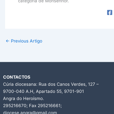
categoria de Monsenhor.
←
Previous Artigo
CONTACTOS
Cúria diocesana: Rua dos Canos Verdes, 127 –
9700-040 A.H, Apartado 55, 9701-901
Angra do Heroísmo.
295216670; Fax 295216661;
diocese.angra@gmail.com