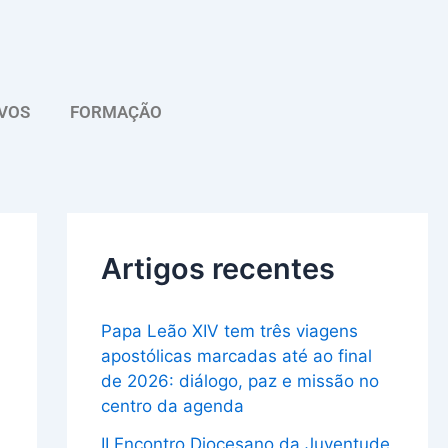
A
r
q
VOS
FORMAÇÃO
u
i
v
o
Artigos recentes
Papa Leão XIV tem três viagens
apostólicas marcadas até ao final
de 2026: diálogo, paz e missão no
centro da agenda
II Encontro Diocesano da Juventude