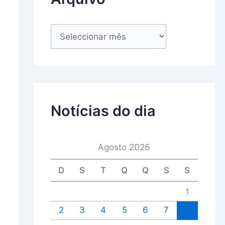
Notícias do dia
Agosto 2026
D
S
T
Q
Q
S
S
1
2
3
4
5
6
7
8