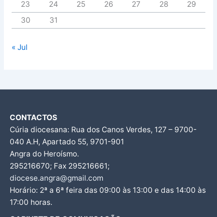
23
24
25
26
27
28
29
30
31
« Jul
CONTACTOS
Cúria diocesana: Rua dos Canos Verdes, 127 – 9700-
040 A.H, Apartado 55, 9701-901
Angra do Heroísmo.
295216670; Fax 295216661;
diocese.angra@gmail.com
Horário: 2ª a 6ª feira das 09:00 às 13:00 e das 14:00 às
17:00 horas.