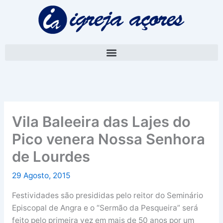
Skip
A
to
r
content
q
u
i
v
o
Vila Baleeira das Lajes do
Pico venera Nossa Senhora
de Lourdes
29 Agosto, 2015
Festividades são presididas pelo reitor do Seminário
Episcopal de Angra e o “Sermão da Pesqueira” será
feito pelo primeira vez em mais de 50 anos por um