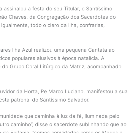
 assinalou a festa do seu Titular, o Santíssimo
 João Chaves, da Congregação dos Sacerdotes do
gualmente, todo o clero da ilha, confrarias,
tares Ilha Azul realizou uma pequena Cantata ao
icos populares alusivos à época natalícia. A
 do Grupo Coral Litúrgico da Matriz, acompanhado
Ouvidor da Horta, Pe Marco Luciano, manifestou a sua
esta patronal do Santíssimo Salvador.
omunidade que caminha à luz da fé, iluminada pelo
utro caminho”, disse o sacerdote sublinhando que ao
ade da Epifania, “somos convidados como os Magos a