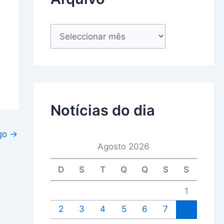
Notícias do dia
igo
→
Agosto 2026
D
S
T
Q
Q
S
S
1
2
3
4
5
6
7
8