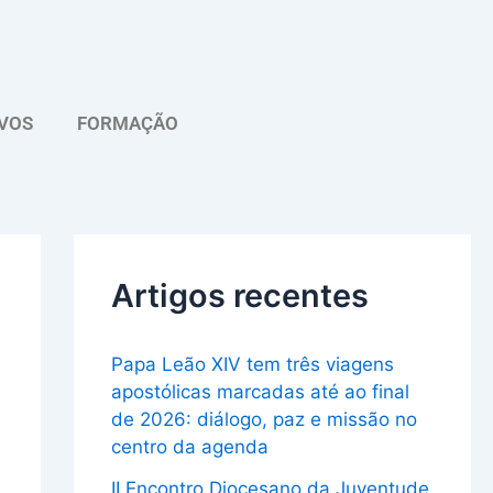
A
r
q
VOS
FORMAÇÃO
u
i
v
o
Artigos recentes
Papa Leão XIV tem três viagens
apostólicas marcadas até ao final
de 2026: diálogo, paz e missão no
centro da agenda
II Encontro Diocesano da Juventude