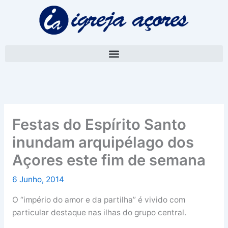
Skip
A
to
r
content
q
u
i
v
o
Festas do Espírito Santo
inundam arquipélago dos
Açores este fim de semana
6 Junho, 2014
O “império do amor e da partilha” é vivido com
particular destaque nas ilhas do grupo central.