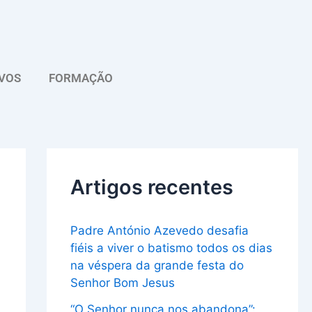
A
r
q
VOS
FORMAÇÃO
u
i
v
o
Artigos recentes
Padre António Azevedo desafia
fiéis a viver o batismo todos os dias
na véspera da grande festa do
Senhor Bom Jesus
“O Senhor nunca nos abandona”: