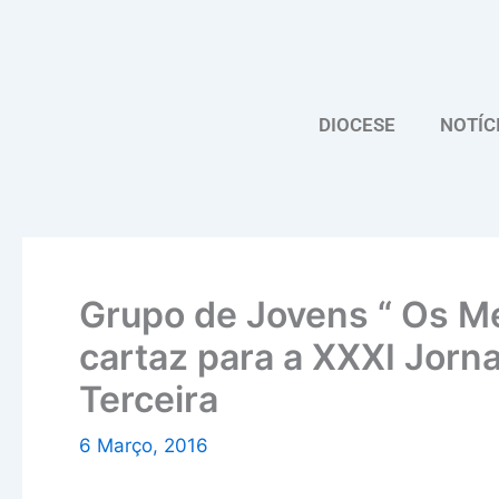
Skip
to
content
DIOCESE
NOTÍC
Grupo de Jovens “ Os M
cartaz para a XXXI Jorn
Terceira
6 Março, 2016