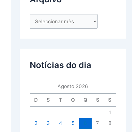
Notícias do dia
Agosto 2026
D
S
T
Q
Q
S
S
1
2
3
4
5
6
7
8