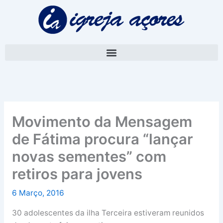
Skip
A
to
r
content
q
u
i
v
o
Movimento da Mensagem
de Fátima procura “lançar
novas sementes” com
retiros para jovens
6 Março, 2016
30 adolescentes da ilha Terceira estiveram reunidos