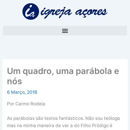
Skip
A
to
r
content
q
u
i
v
o
Um quadro, uma parábola e
nós
6 Março, 2016
Por Carmo Rodeia
As parábolas são textos fantásticos. Não sou teóloga
mas na minha maneira de ver a do Filho Pródigo é