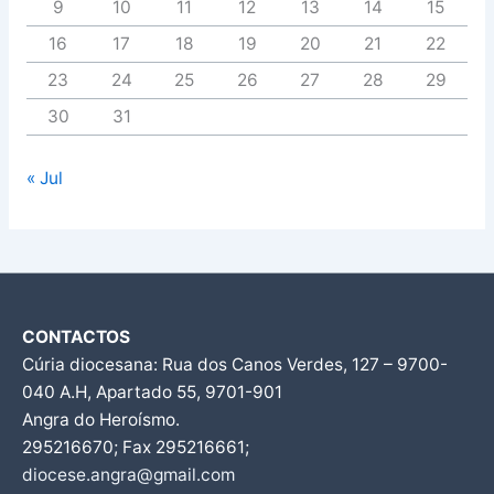
9
10
11
12
13
14
15
16
17
18
19
20
21
22
23
24
25
26
27
28
29
30
31
« Jul
CONTACTOS
Cúria diocesana: Rua dos Canos Verdes, 127 – 9700-
040 A.H, Apartado 55, 9701-901
Angra do Heroísmo.
295216670; Fax 295216661;
diocese.angra@gmail.com