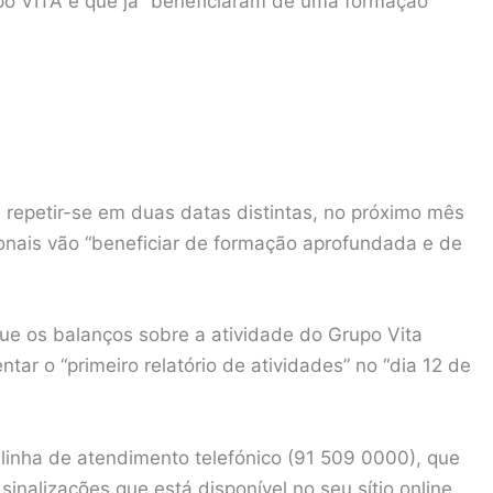
upo VITA e que já “beneficiaram de uma formação
 repetir-se em duas datas distintas, no próximo mês
ionais vão “beneficiar de formação aprofundada e de
ue os balanços sobre a atividade do Grupo Vita
tar o “primeiro relatório de atividades” no “dia 12 de
linha de atendimento telefónico (91 509 0000), que
sinalizações que está disponível no seu sítio online,