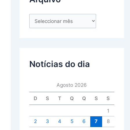
Notícias do dia
Agosto 2026
D
S
T
Q
Q
S
S
1
2
3
4
5
6
7
8