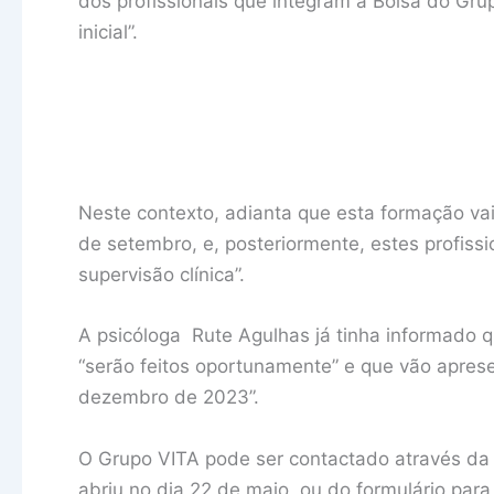
dos profissionais que integram a Bolsa do Gr
inicial”.
Neste contexto, adianta que esta formação vai
de setembro, e, posteriormente, estes profiss
supervisão clínica”.
A psicóloga Rute Agulhas já tinha informado q
“serão feitos oportunamente” e que vão apresen
dezembro de 2023”.
O Grupo VITA pode ser contactado através da 
abriu no dia 22 de maio, ou do formulário para 