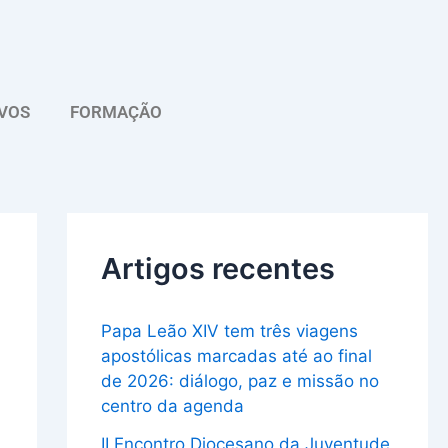
A
r
q
VOS
FORMAÇÃO
u
i
v
o
Artigos recentes
Papa Leão XIV tem três viagens
apostólicas marcadas até ao final
de 2026: diálogo, paz e missão no
centro da agenda
II Encontro Diocesano da Juventude