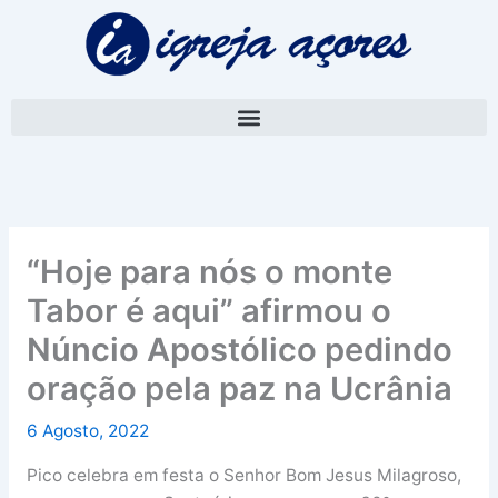
Skip
A
to
r
content
q
u
i
v
o
“Hoje para nós o monte
Tabor é aqui” afirmou o
Núncio Apostólico pedindo
oração pela paz na Ucrânia
6 Agosto, 2022
Pico celebra em festa o Senhor Bom Jesus Milagroso,