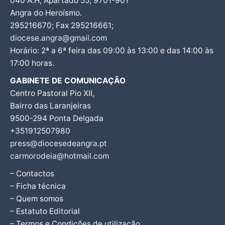
040 A.H, Apartado 55, 9701-901
Angra do Heroísmo.
295216670; Fax 295216661;
diocese.angra@gmail.com
Horário: 2ª a 6ª feira das 09:00 às 13:00 e das 14:00 às
17:00 horas.
GABINETE DE COMUNICAÇÃO
Centro Pastoral Pio XII,
Bairro das Laranjeiras
9500-294 Ponta Delgada
+351912507980
press@diocesedeangra.pt
carmorodeia@hotmail.com
– Contactos
– Ficha técnica
– Quem somos
– Estatuto Editorial
– Termos e Condições de utilização