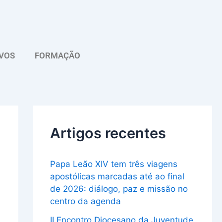
A
r
q
VOS
FORMAÇÃO
u
i
v
o
Artigos recentes
Papa Leão XIV tem três viagens
apostólicas marcadas até ao final
de 2026: diálogo, paz e missão no
centro da agenda
II Encontro Diocesano da Juventude