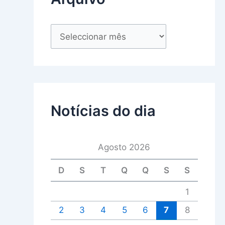
Notícias do dia
Agosto 2026
D
S
T
Q
Q
S
S
1
2
3
4
5
6
7
8