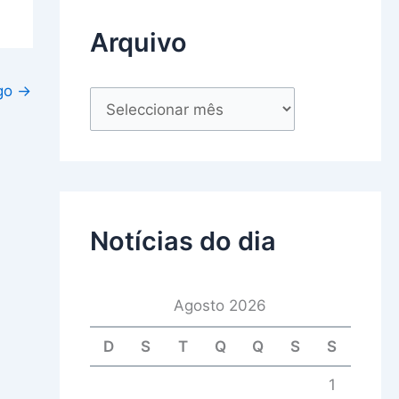
Arquivo
igo
→
Notícias do dia
Agosto 2026
D
S
T
Q
Q
S
S
1