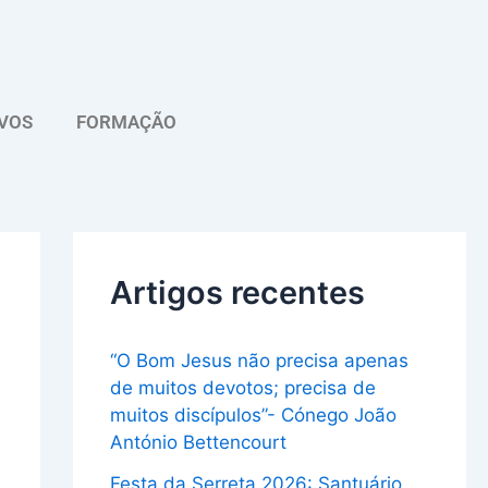
A
r
q
VOS
FORMAÇÃO
u
i
v
o
Artigos recentes
“O Bom Jesus não precisa apenas
de muitos devotos; precisa de
muitos discípulos”- Cónego João
António Bettencourt
Festa da Serreta 2026: Santuário