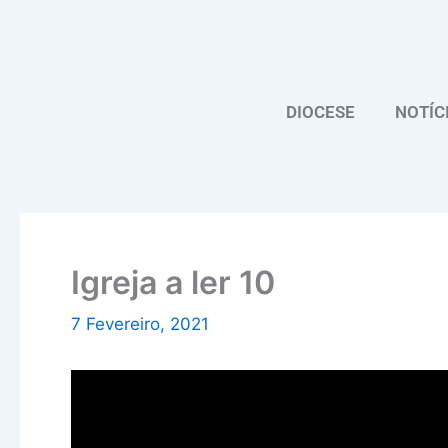
Skip
to
content
DIOCESE
NOTÍC
Igreja a ler 10
7 Fevereiro, 2021