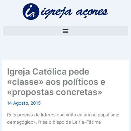
Skip
A
to
r
content
q
u
i
v
o
Igreja Católica pede
«classe» aos políticos e
«propostas concretas»
14 Agosto, 2015
País precisa de líderes que «não caiam no populismo
demagógico», frisa o bispo de Leiria-Fátima