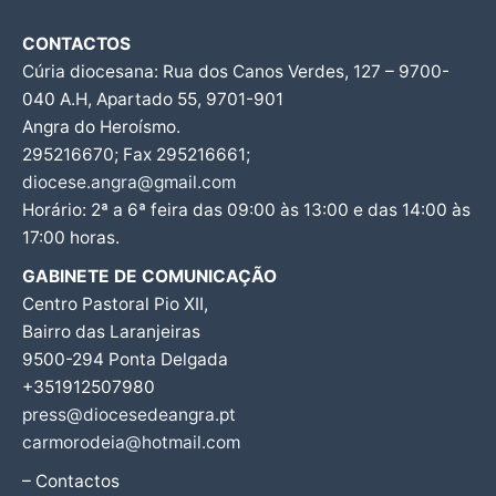
CONTACTOS
Cúria diocesana: Rua dos Canos Verdes, 127 – 9700-
040 A.H, Apartado 55, 9701-901
Angra do Heroísmo.
295216670; Fax 295216661;
diocese.angra@gmail.com
Horário: 2ª a 6ª feira das 09:00 às 13:00 e das 14:00 às
17:00 horas.
GABINETE DE COMUNICAÇÃO
Centro Pastoral Pio XII,
Bairro das Laranjeiras
9500-294 Ponta Delgada
+351912507980
press@diocesedeangra.pt
carmorodeia@hotmail.com
– Contactos