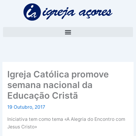
Skip
A
to
r
content
q
u
i
v
o
Igreja Católica promove
semana nacional da
Educação Cristã
19 Outubro, 2017
Iniciativa tem como tema «A Alegria do Encontro com
Jesus Cristo»