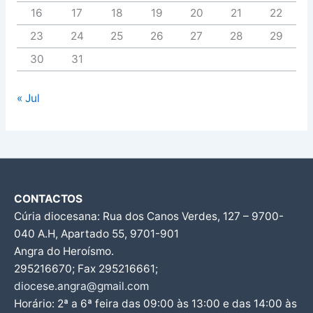
16
17
18
19
20
21
22
23
24
25
26
27
28
29
30
31
« Jul
CONTACTOS
Cúria diocesana: Rua dos Canos Verdes, 127 – 9700-
040 A.H, Apartado 55, 9701-901
Angra do Heroísmo.
295216670; Fax 295216661;
diocese.angra@gmail.com
Horário: 2ª a 6ª feira das 09:00 às 13:00 e das 14:00 às