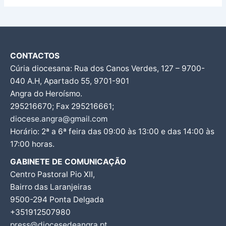
CONTACTOS
Cúria diocesana: Rua dos Canos Verdes, 127 – 9700-
040 A.H, Apartado 55, 9701-901
Angra do Heroísmo.
295216670; Fax 295216661;
diocese.angra@gmail.com
Horário: 2ª a 6ª feira das 09:00 às 13:00 e das 14:00 às
17:00 horas.
GABINETE DE COMUNICAÇÃO
Centro Pastoral Pio XII,
Bairro das Laranjeiras
9500-294 Ponta Delgada
+351912507980
press@diocesedeangra.pt