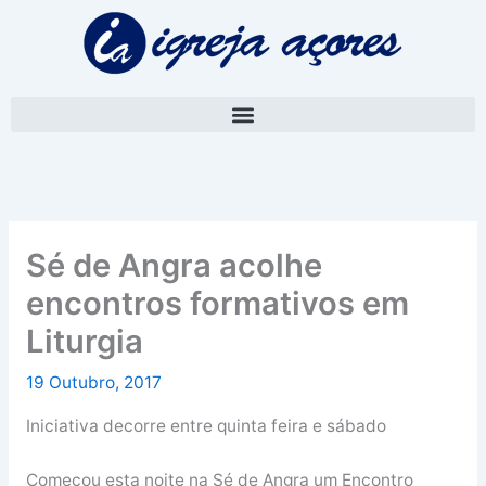
Skip
A
to
r
content
q
u
i
v
o
Sé de Angra acolhe
encontros formativos em
Liturgia
19 Outubro, 2017
Iniciativa decorre entre quinta feira e sábado
Começou esta noite na Sé de Angra um Encontro