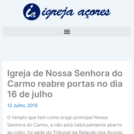
Skip
A
to
r
content
q
u
i
v
o
Igreja de Nossa Senhora do
Carmo reabre portas no dia
16 de julho
12 Julho, 2015
O templo que tem como orago principal Nossa
Senhora do Carmo, e não está habitualmente aberto
ao culto, foi sede do Tribunal da Relação dos Açores,