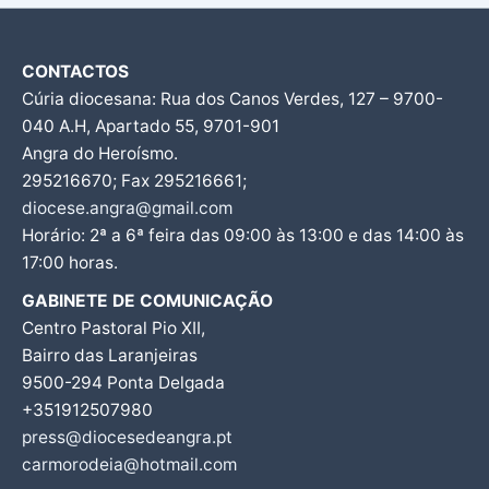
CONTACTOS
Cúria diocesana: Rua dos Canos Verdes, 127 – 9700-
040 A.H, Apartado 55, 9701-901
Angra do Heroísmo.
295216670; Fax 295216661;
diocese.angra@gmail.com
Horário: 2ª a 6ª feira das 09:00 às 13:00 e das 14:00 às
17:00 horas.
GABINETE DE COMUNICAÇÃO
Centro Pastoral Pio XII,
Bairro das Laranjeiras
9500-294 Ponta Delgada
+351912507980
press@diocesedeangra.pt
carmorodeia@hotmail.com