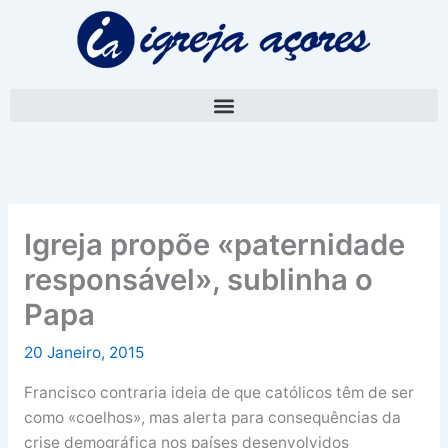
Skip
A
to
r
content
q
u
i
v
o
Igreja propõe «paternidade
responsável», sublinha o
Papa
20 Janeiro, 2015
Francisco contraria ideia de que católicos têm de ser
como «coelhos», mas alerta para consequências da
crise demográfica nos países desenvolvidos