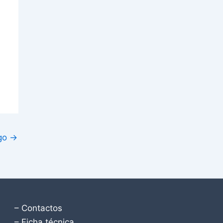
igo
→
– Contactos
– Ficha técnica