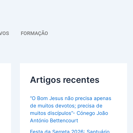
A
r
q
VOS
FORMAÇÃO
u
i
v
o
Artigos recentes
“O Bom Jesus não precisa apenas
de muitos devotos; precisa de
muitos discípulos”- Cónego João
António Bettencourt
Festa da Serreta 2026: Santuário