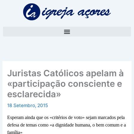
Skip
A
to
r
content
q
u
i
v
o
Juristas Católicos apelam à
«participação consciente e
esclarecida»
18 Setembro, 2015
Esperam ainda que os «critérios de voto» sejam marcados pela
defesa de temas como «a dignidade humana, o bem comum e a
família»